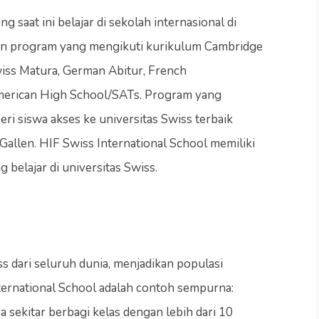
g saat ini belajar di sekolah internasional di
an program yang mengikuti kurikulum Cambridge
wiss Matura, German Abitur, French
American High School/SATs. Program yang
ri siswa akses ke universitas Swiss terbaik
 Gallen. HIF Swiss International School memiliki
 belajar di universitas Swiss.
s dari seluruh dunia, menjadikan populasi
ternational School adalah contoh sempurna:
 sekitar berbagi kelas dengan lebih dari 10