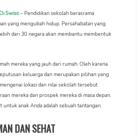
 Di Swiss
– Pendidikan sekolah berasrama
aman yang mengubah hidup. Persahabatan yang
i lebih dari 30 negara akan membantu membentuk
mah mereka yang jauh dari rumah. Oleh karena
 keputusan keluarga dan merupakan pilihan yang
 mengenai lokasi dan nilai sekolah tersebut
eraan mereka dan prospek mereka di masa depan.
 untuk anak Anda adalah sebuah tantangan.
MAN DAN SEHAT