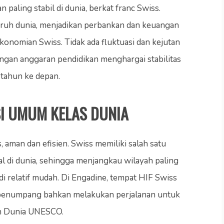
 paling stabil di dunia, berkat franc Swiss.
eluruh dunia, menjadikan perbankan dan keuangan
onomian Swiss. Tidak ada fluktuasi dan kejutan
dengan anggaran pendidikan menghargai stabilitas
tahun ke depan.
SI UMUM KELAS DUNIA
 aman dan efisien. Swiss memiliki salah satu
l di dunia, sehingga menjangkau wilayah paling
adi relatif mudah. Di Engadine, tempat HIF Swiss
a penumpang bahkan melakukan perjalanan untuk
an Dunia UNESCO.