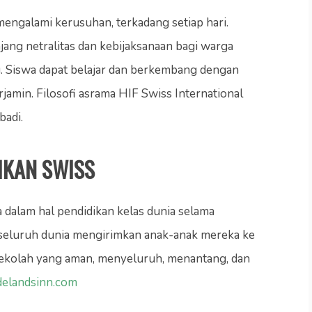
 mengalami kerusuhan, terkadang setiap hari.
ang netralitas dan kebijaksanaan bagi warga
g. Siswa dapat belajar dan berkembang dengan
amin. Filosofi asrama HIF Swiss International
badi.
IKAN SWISS
a dalam hal pendidikan kelas dunia selama
 seluruh dunia mengirimkan anak-anak mereka ke
ekolah yang aman, menyeluruh, menantang, dan
elandsinn.com