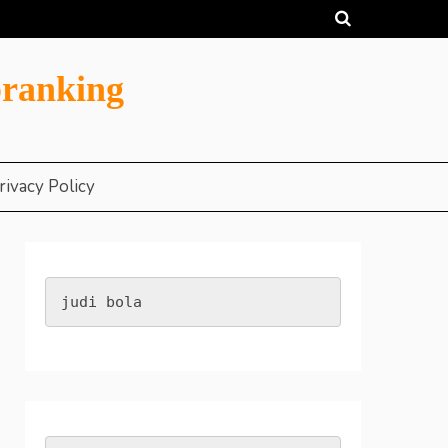
pranking
rivacy Policy
judi bola