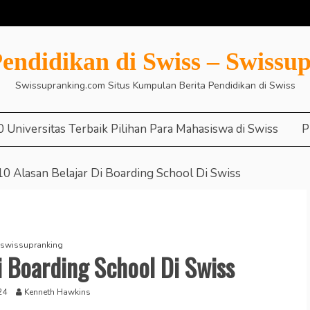
Pendidikan di Swiss – Swissu
Swissupranking.com Situs Kumpulan Berita Pendidikan di Swiss
0 Universitas Terbaik Pilihan Para Mahasiswa di Swiss
P
10 Alasan Belajar Di Boarding School Di Swiss
swissupranking
i Boarding School Di Swiss
24
Kenneth Hawkins