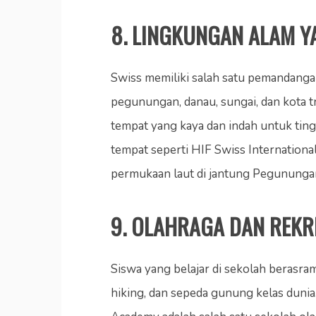
8. LINGKUNGAN ALAM 
Swiss memiliki salah satu pemandangan
pegunungan, danau, sungai, dan kota t
tempat yang kaya dan indah untuk tingga
tempat seperti HIF Swiss International
permukaan laut di jantung Pegununga
9. OLAHRAGA DAN REKR
Siswa yang belajar di sekolah berasrama
hiking, dan sepeda gunung kelas dunia