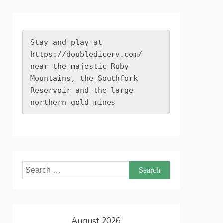
Stay and play at 
https://doubledicerv.com/
near the majestic Ruby 
Mountains, the Southfork 
Reservoir and the large 
northern gold mines
Search
for:
August 2026