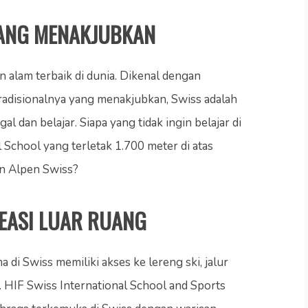
YANG MENAKJUBKAN
 alam terbaik di dunia. Dikenal dengan
radisionalnya yang menakjubkan, Swiss adalah
l dan belajar. Siapa yang tidak ingin belajar di
 School yang terletak 1.700 meter di atas
n Alpen Swiss?
EASI LUAR RUANG
 di Swiss memiliki akses ke lereng ski, jalur
. HIF Swiss International School and Sports