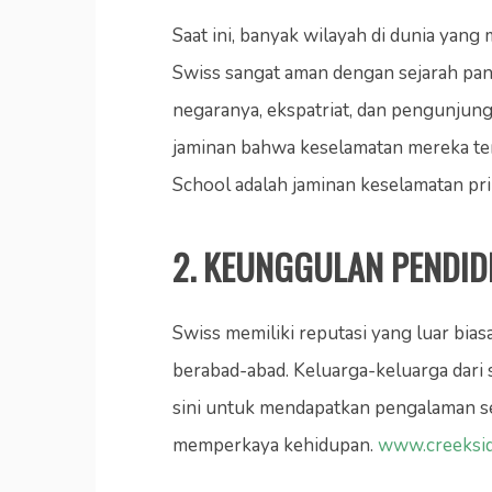
Saat ini, banyak wilayah di dunia yang
Swiss sangat aman dengan sejarah panj
negaranya, ekspatriat, dan pengunjun
jaminan bahwa keselamatan mereka terj
School adalah jaminan keselamatan pri
2. KEUNGGULAN PENDID
Swiss memiliki reputasi yang luar bias
berabad-abad. Keluarga-keluarga dari
sini untuk mendapatkan pengalaman s
memperkaya kehidupan.
www.creeksid