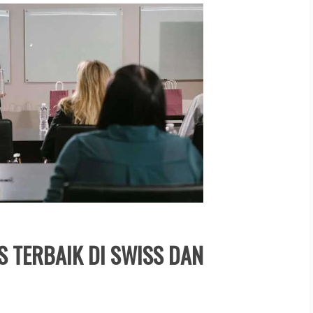
S TERBAIK DI SWISS DAN