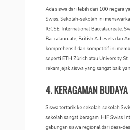
Ada siswa dari lebih dari 100 negara yan
Swiss. Sekolah-sekolah ini menawark
IGCSE, International Baccalaureate, S
Baccalaureate, British A-Levels dan 
komprehensif dan kompetitif ini membe
seperti ETH Zürich atau University St.
rekam jejak siswa yang sangat baik yang
4. KERAGAMAN BUDAYA
Siswa tertarik ke sekolah-sekolah Swis
sekolah sangat beragam. HIF Swiss In
gabungan siswa regional dari desa-desa