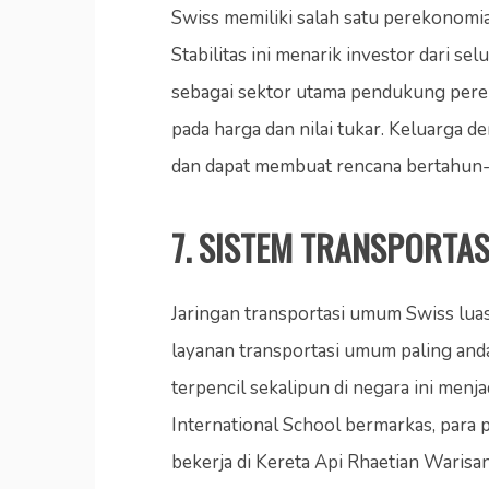
Swiss memiliki salah satu perekonomian
Stabilitas ini menarik investor dari s
sebagai sektor utama pendukung perek
pada harga dan nilai tukar. Keluarga 
dan dapat membuat rencana bertahun-
7. SISTEM TRANSPORTA
Jaringan transportasi umum Swiss luas,
layanan transportasi umum paling anda
terpencil sekalipun di negara ini menj
International School bermarkas, par
bekerja di Kereta Api Rhaetian Waris