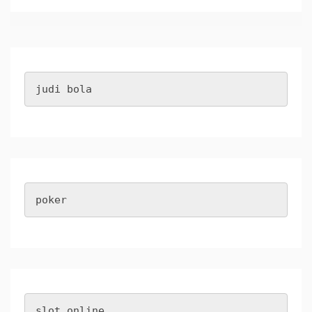
judi bola
poker
slot online